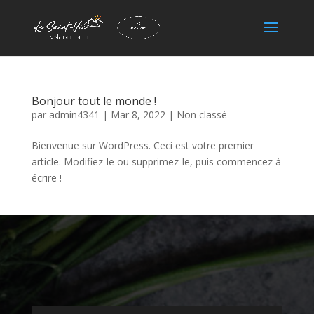
Bonjour tout le monde !
par
admin4341
|
Mar 8, 2022
|
Non classé
Bienvenue sur WordPress. Ceci est votre premier
article. Modifiez-le ou supprimez-le, puis commencez à
écrire !