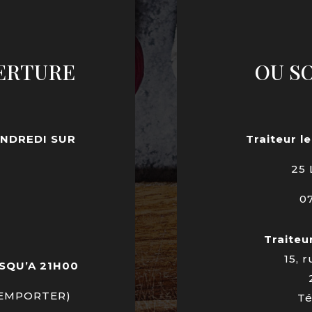
ERTURE
OU S
ENDREDI SUR
Traiteur le
N
25 
07
Traiteur
15, 
SQU’A 21H00
 EMPORTER)
Té