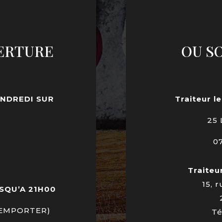
ERTURE
OU S
ENDREDI SUR
Traiteur le
N
25 
07
Traiteur
15, 
SQU’A 21H00
 EMPORTER)
Té